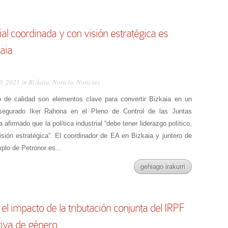
rial coordinada y con visión estratégica es
kaia
0, 2021 in
Bizkaia
,
Noticia
,
Noticias
eo de calidad son elementos clave para convertir Bizkaia en un
 asegurado Iker Rahona en el Pleno de Control de las Juntas
 afirmado que la política industrial “debe tener liderazgo político,
isión estratégica”. El coordinador de EA en Bizkaia y juntero de
plo de Petronor es...
gehiago irakurri
el impacto de la tributación conjunta del IRPF
tiva de género