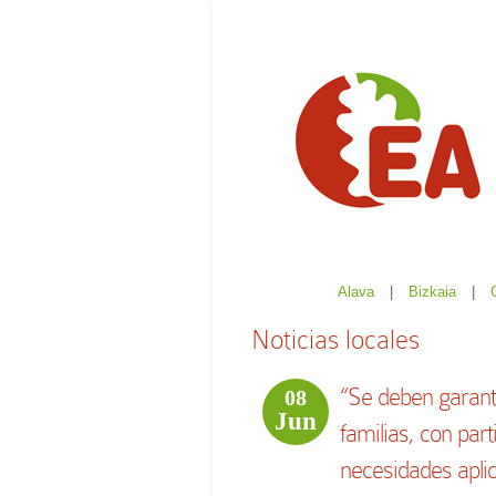
Alava
|
Bizkaia
|
Noticias locales
“Se deben garanti
08
Jun
familias, con par
necesidades apli