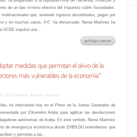
ldu, ha preguntado a la Diputada Foral de Hacienda, Finanzas y
ento de un tipo mínimo efectivo del Impuesto sobre Sociedades.
 multinacionales que, teniendo ingresos desorbitados, pagan por
mo y en muchos casos, 0 €”, ha denunciado. Nerea Martínez ha
 la OCDE impulsó una...
gehiago irakurri
optar medidas que permitan el alivio de la
sectores más vulnerables de la economía”
25, 2022 in
Alava
,
Noticia
,
Noticias
ildu, ha intervenido hoy en el Pleno de la Juntas Generales de
resentada por Elkarrekin Araba para agilizar las devoluciones
rabajadoras autónomas de Araba. En este sentido, Nerea Martínez
nario de emergencia económica desde EHBILDU entendemos que
ciliten y permitan a las...