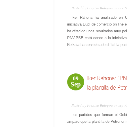
Posted by Prentsa Bulegoa on oct 1
Iker Rahona ha analizado en C
iniciativa Eup! de comercio on line
ha ofrecido unos resultados muy po
PNV-PSE está dando a la iniciativa
Bizkaia ha considerado difícil la pos
Iker Rahona: “PN
09
Sep
la plantilla de Pet
Posted by Prentsa Bulegoa on sep 9
Los partidos que forman el Gob
amparo que la plantilla de Petronor 