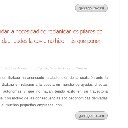
gehiago irakurri
ar la necesidad de replantear los pilares de
 debilidades la covid no hizo más que poner
20, 2022 in
Actualidad
,
Bizkaia
,
Nota de Prensa
,
Noticia
 en Bizkaia ha anunciado la abstención de la coalición ante la
 Bizkaia en relación a la puesta en marcha de ayudas directas
as autónomas y que no hayan tenido éxito en su trayectoria
ue “con motivo de las consecuencias socioeconómicas derivadas
emia, muchas pequeñas empresas, con...
gehiago irakurri