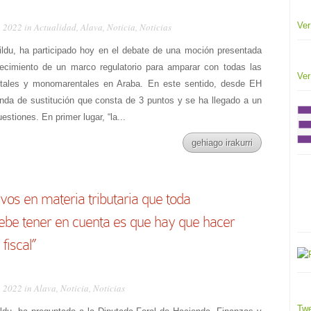
Ver
, 2022 in
Actualidad
,
Alava
,
Noticia
,
Noticias
ildu, ha participado hoy en el debate de una moción presentada
lecimiento de un marco regulatorio para amparar con todas las
Ver
ntales y monomarentales en Araba. En este sentido, desde EH
da de sustitución que consta de 3 puntos y se ha llegado a un
stiones. En primer lugar, “la...
gehiago irakurri
ivos en materia tributaria que toda
ebe tener en cuenta es que hay que hacer
 fiscal”
, 2022 in
Alava
,
Noticia
,
Noticias
Twe