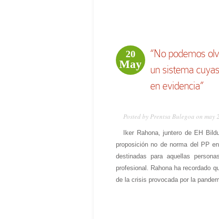
“No podemos olvid
20
May
un sistema cuyas
en evidencia”
Posted by Prentsa Bulegoa on may 
Iker Rahona, juntero de EH Bildu
proposición no de norma del PP en
destinadas para aquellas person
profesional. Rahona ha recordado q
de la crisis provocada por la pand