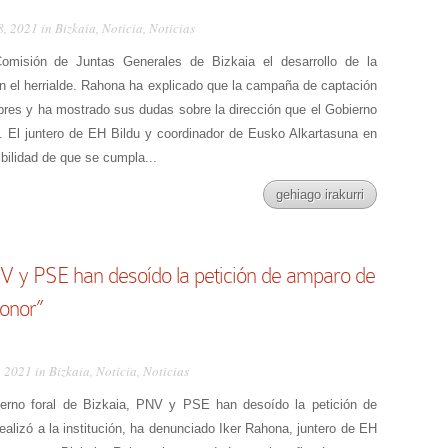
8, 2021 in
Bizkaia
,
Noticia
,
Noticias
omisión de Juntas Generales de Bizkaia el desarrollo de la
 en el herrialde. Rahona ha explicado que la campaña de captación
bres y ha mostrado sus dudas sobre la dirección que el Gobierno
. El juntero de EH Bildu y coordinador de Eusko Alkartasuna en
ibilidad de que se cumpla...
gehiago irakurri
V y PSE han desoído la petición de amparo de
ronor”
, 2021 in
Bizkaia
,
Noticia
,
Noticias
ierno foral de Bizkaia, PNV y PSE han desoído la petición de
realizó a la institución, ha denunciado Iker Rahona, juntero de EH