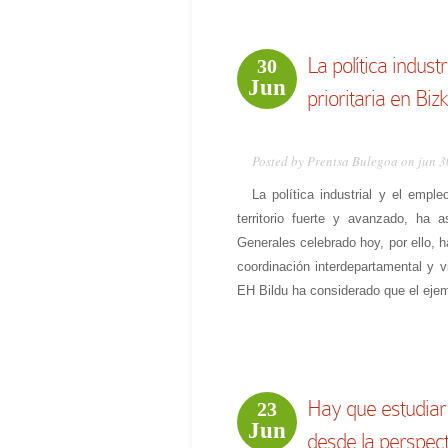
La política indust
30
Jun
prioritaria en Biz
Posted by Prentsa Bulegoa on jun 3
La política industrial y el empl
territorio fuerte y avanzado, ha
Generales celebrado hoy, por ello, ha
coordinación interdepartamental y v
EH Bildu ha considerado que el ejem
Hay que estudiar 
23
Jun
desde la perspec