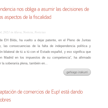
endencia nos obliga a asumir las decisiones de
 aspectos de la fiscalidad
24, 2021 in
Alava
,
Noticia
,
Noticias
 de EH Bildu, ha vuelto a dejar patente, en el Pleno de Juntas
, las consecuencias de la falta de independencia política y
 bilateral de tú a tú con el Estado español, y eso significa que
en Madrid en los impuestos de su competencia”, ha afirmado
r la soberanía plena, también en...
gehiago irakurri
ptación de comercios de Eup! está dando
pobres