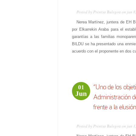
Posted by Prentsa Bulegoa on jun 8
Nerea Martínez, juntera de EH B
por Elkarrekin Araba para el estab
garantías a las familias monopare
BILDU se ha presentado una enmien
acuerdo con el proponente en dos cue
“Uno de los objet
01
Jun
Administración d
frente a la elusión
Posted by Prentsa Bulegoa on jun 1