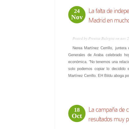
La falta de indep
24
Nov
Madrid en muchos
Posted by Prentsa Bulegoa on nov 
Nerea Martínez Cerrillo, juntera
Generales de Araba celebrado hoy
económica. “No tenemos una relación
solo podemos copiar lo decidido 
Martínez Cerrillo. EH Bildu aboga po
La campaña de ca
18
Oct
resultados muy 