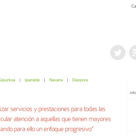
Ca
Gipuzkoa
|
Iparralde
|
Navarra
|
Diaspora
inf
zar servicios y prestaciones para todas las
ticular atención a aquellas que tienen mayores
cando para ello un enfoque progresivo”