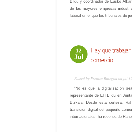
Bildu y coordinador de Eusko Alkar
de las mayores empresas industria
laboral en el que los tribunales de ju
Hay que trabajar p
12
Jul
comercio
Posted by Prentsa Bulegoa on jul 1
“No es que la digitalización se
representante de EH Bildu en Junt
Bizkaia. Desde esta certeza, Raho
transición digital del pequeño come
internacionales, ha reconocido Rahon