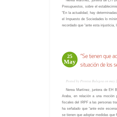
Nerea Martínez, juntera de EH Bi
Presupuestos, sobre el establecimi
“En la actualidad, hay determinadas
el Impuesto de Sociedades lo míni
recordado que “ante esta injusticia,
“Se tienen que ad
25
May
situación de los 
Posted by Prentsa Bulegoa on may 
Nerea Martínez, juntera de EH B
Araba, en relación a una moción p
fiscales del IRPF a las personas t
ha señalado que “ante este esce
se tienen que adoptar medidas que fa