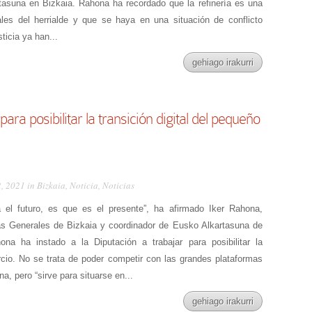
tasuna en Bizkaia. Rahona ha recordado que la refinería es una
les del herrialde y que se haya en una situación de conflicto
sticia ya han...
gehiago irakurri
ara posibilitar la transición digital del pequeño
2, 2021 in
Bizkaia
,
Noticia
,
Noticias
a el futuro, es que es el presente”, ha afirmado Iker Rahona,
as Generales de Bizkaia y coordinador de Eusko Alkartasuna de
na ha instado a la Diputación a trabajar para posibilitar la
rcio. No se trata de poder competir con las grandes plataformas
a, pero “sirve para situarse en...
gehiago irakurri