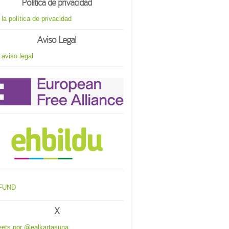
Política de privacidad
 la política de privacidad
Aviso Legal
 aviso legal
X
ets por @ealkartasuna