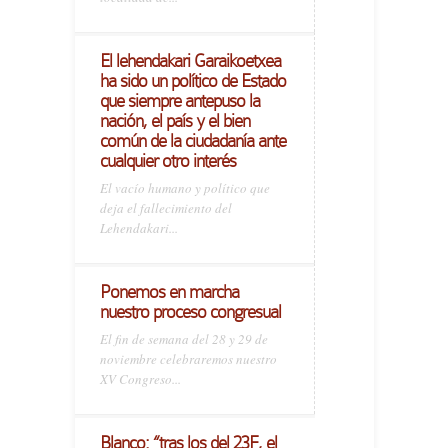
El lehendakari Garaikoetxea
ha sido un político de Estado
que siempre antepuso la
nación, el país y el bien
común de la ciudadanía ante
cualquier otro interés
El vacío humano y político que
deja el fallecimiento del
Lehendakari...
Ponemos en marcha
nuestro proceso congresual
El fin de semana del 28 y 29 de
noviembre celebraremos nuestro
XV Congreso...
Blanco: “tras los del 23F, el