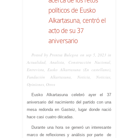
políticos de Eusko
Alkartasuna, centró el
acto de su 37
aniversario
Posted by Prentsa Bulegoa on sep 5, 2023 in
Actualidad
,
Analisia
,
Construcción Nacional
,
Entrevista
,
Eusko Alkartasuna (En castellano)
,
Fundación Alkartasuna
,
Noticia
,
Noticias
,
Opiniones
,
Otros
Eusko Alkartasuna celebró ayer el 37
aniversario del nacimiento del partido con una
mesa redonda en Gasteiz, lugar donde nació
hace casi cuatro décadas.
Durante una hora se generó un interesante
marco de reflexiones y análisis por parte de