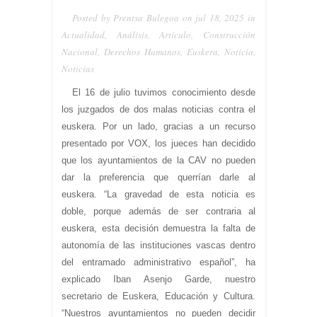
Posted by Prentsa Bulegoa on jul 18, 2025 in
Actualidad
,
Análisis
,
Artículo
,
Construcción
Nacional
,
Derechos Humanos
,
Euskera
,
Noticia
,
Noticias
El 16 de julio tuvimos conocimiento desde
los juzgados de dos malas noticias contra el
euskera. Por un lado, gracias a un recurso
presentado por VOX, los jueces han decidido
que los ayuntamientos de la CAV no pueden
dar la preferencia que querrían darle al
euskera. “La gravedad de esta noticia es
doble, porque además de ser contraria al
euskera, esta decisión demuestra la falta de
autonomía de las instituciones vascas dentro
del entramado administrativo español”, ha
explicado Iban Asenjo Garde, nuestro
secretario de Euskera, Educación y Cultura.
“Nuestros ayuntamientos no pueden decidir