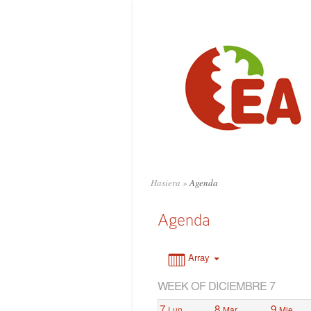
0:00
1:00
2:00
3:00
4:00
Hasiera
»
Agenda
5:00
Agenda
6:00
Array
WEEK OF DICIEMBRE 7
7:00
7
8
9
Lun
Mar
Mie