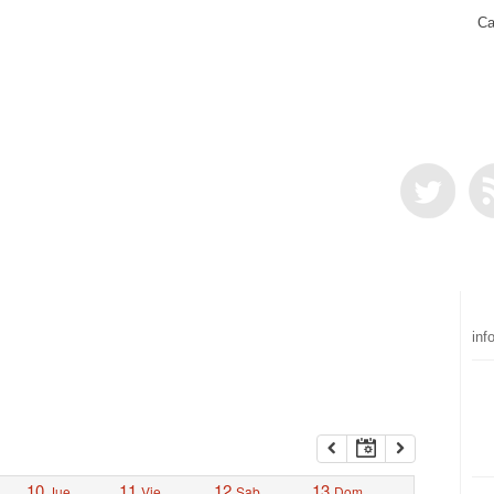
Ca
inf
10
11
12
13
Jue
Vie
Sab
Dom