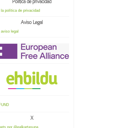
Política de privacidad
 la política de privacidad
Aviso Legal
 aviso legal
X
ets por @ealkartasuna