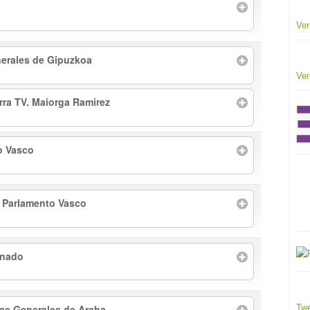
Ver
erales de Gipuzkoa
Ver
arra TV. Maiorga Ramirez
o Vasco
l Parlamento Vasco
enado
tas Generales de Araba
Twe