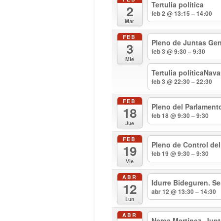
Tertulia política
2
feb 2 @ 13:15 – 14:00
Mar
FEB
Pleno de Juntas Gen
3
feb 3 @ 9:30 – 9:30
Mie
Tertulia políticaNav
feb 3 @ 22:30 – 22:30
FEB
Pleno del Parlament
18
feb 18 @ 9:30 – 9:30
Jue
FEB
Pleno de Control de
19
feb 19 @ 9:30 – 9:30
Vie
ABR
Idurre Bideguren. S
12
abr 12 @ 13:30 – 14:30
Lun
ABR
Nerea Martínez. Jun