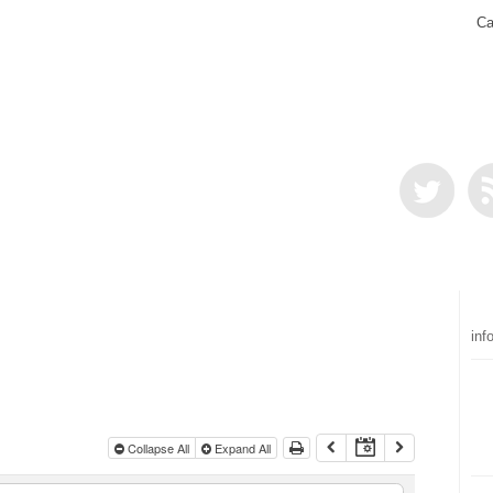
Ca
inf
Collapse All
Expand All