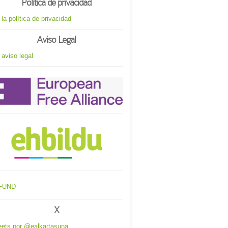
Política de privacidad
 la política de privacidad
Aviso Legal
 aviso legal
X
ets por @ealkartasuna