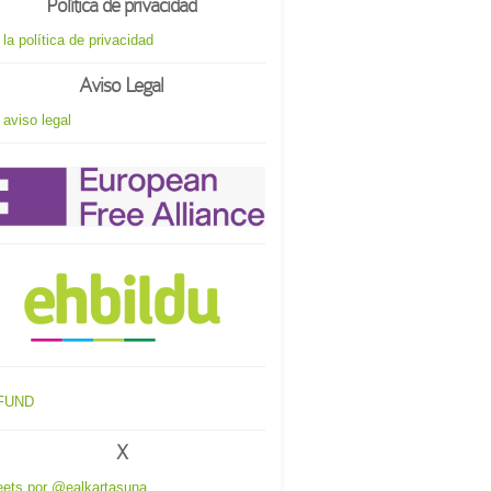
Política de privacidad
 la política de privacidad
Aviso Legal
 aviso legal
X
ets por @ealkartasuna