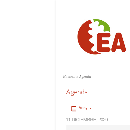
0:00
1:00
2:00
3:00
4:00
Hasiera
»
Agenda
5:00
Agenda
6:00
Array
11 DICIEMBRE, 2020
7:00