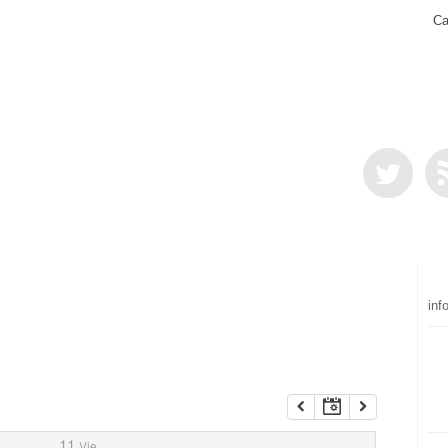
Ca
inf
11
Vie