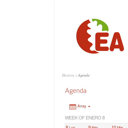
0:00
1:00
2:00
3:00
4:00
Hasiera
»
Agenda
5:00
Agenda
6:00
Array
WEEK OF ENERO 8
7:00
8
9
10
Lun
Mar
Mie