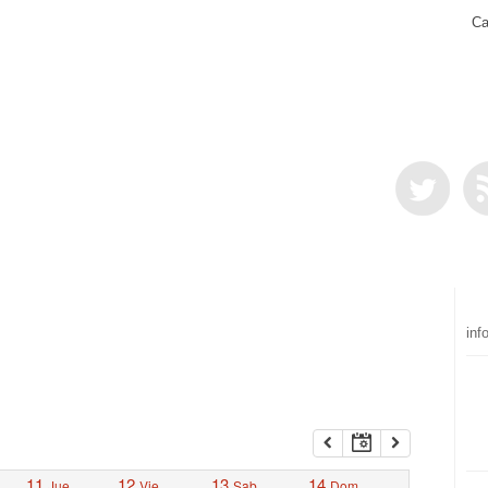
Ca
inf
11
12
13
14
Jue
Vie
Sab
Dom