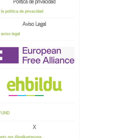
Política de privacidad
 la política de privacidad
Aviso Legal
 aviso legal
X
ets por @ealkartasuna