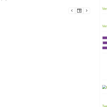
Ver
Ver
Twe