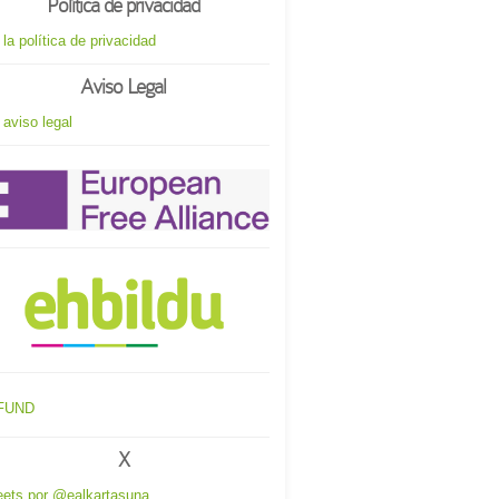
Política de privacidad
 la política de privacidad
Aviso Legal
 aviso legal
X
ets por @ealkartasuna