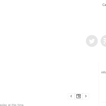
Ca
inf
play at this time.