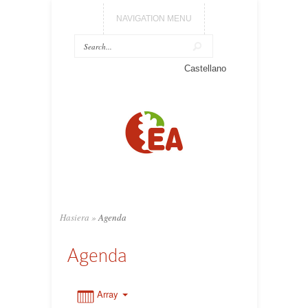
NAVIGATION MENU
Castellano
0:00
1:00
2:00
3:00
Hasiera
»
Agenda
Agenda
4:00
5:00
Array