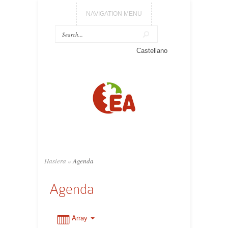
NAVIGATION MENU
Castellano
0:00
1:00
2:00
3:00
Hasiera
»
Agenda
Agenda
4:00
5:00
Array