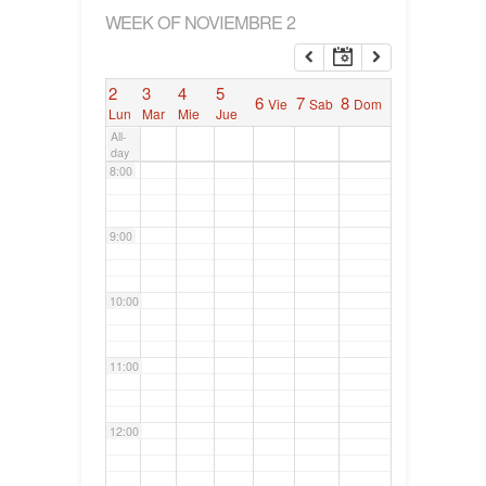
WEEK OF NOVIEMBRE 2
6:00
2
3
4
5
6
7
8
Vie
Sab
Dom
7:00
Lun
Mar
Mie
Jue
All-
day
8:00
9:00
10:00
11:00
12:00