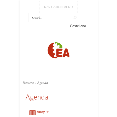
NAVIGATION MENU
Castellano
0:00
1:00
2:00
3:00
Hasiera
»
Agenda
Agenda
4:00
5:00
Array