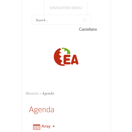
NAVIGATION MENU
Castellano
0:00
1:00
2:00
3:00
Hasiera
»
Agenda
Agenda
4:00
5:00
Array