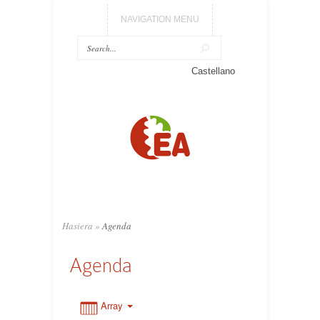
NAVIGATION MENU
Castellano
0:00
1:00
2:00
3:00
Hasiera
»
Agenda
Agenda
4:00
5:00
Array