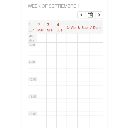
WEEK OF SEPTIEMBRE 1
6:00
1
2
3
4
5
6
7
Vie
Sab
Dom
7:00
Lun
Mar
Mie
Jue
All-
day
8:00
9:00
10:00
11:00
12:00