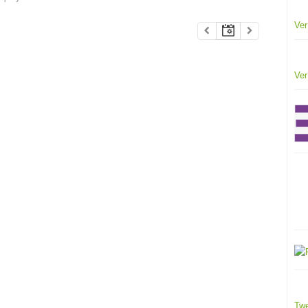
Ver
Ver
Twe