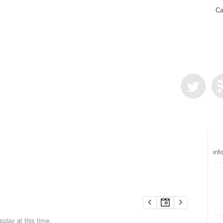
Ca
inf
play at this time.