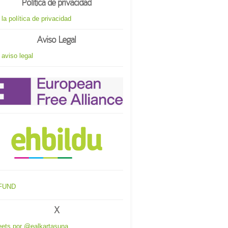
Política de privacidad
 la política de privacidad
Aviso Legal
 aviso legal
X
ets por @ealkartasuna