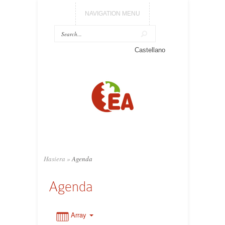
NAVIGATION MENU
Castellano
0:00
1:00
2:00
3:00
Hasiera
»
Agenda
Agenda
4:00
5:00
Array