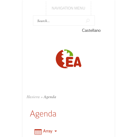
NAVIGATION MENU
Castellano
0:00
1:00
2:00
3:00
Hasiera
»
Agenda
Agenda
4:00
5:00
Array