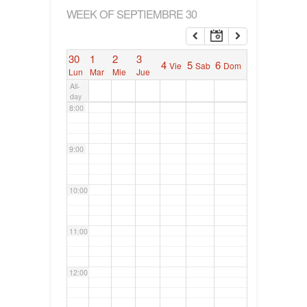
WEEK OF SEPTIEMBRE 30
6:00
30
1
2
3
4
5
6
Vie
Sab
Dom
7:00
Lun
Mar
Mie
Jue
All-
day
8:00
9:00
10:00
11:00
12:00