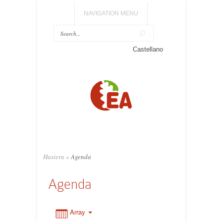
NAVIGATION MENU
Castellano
0:00
1:00
2:00
3:00
Hasiera
»
Agenda
Agenda
4:00
5:00
Array