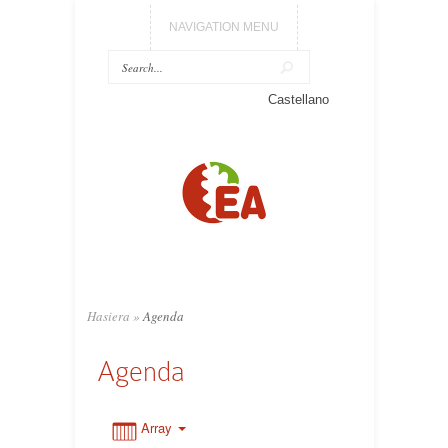
NAVIGATION MENU
Castellano
0:00
1:00
2:00
3:00
Hasiera
»
Agenda
Agenda
4:00
5:00
Array