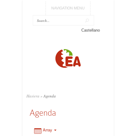
NAVIGATION MENU
Castellano
0:00
1:00
2:00
3:00
Hasiera
»
Agenda
Agenda
4:00
5:00
Array