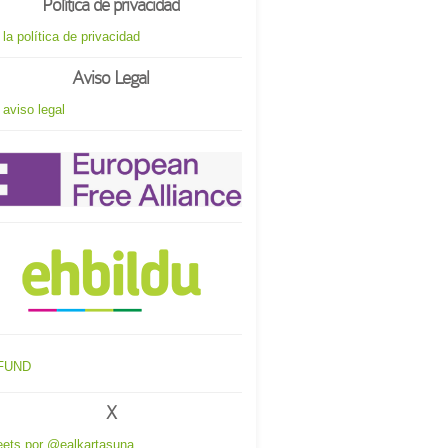
Política de privacidad
 la política de privacidad
Aviso Legal
 aviso legal
X
ets por @ealkartasuna