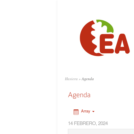
0:00
1:00
2:00
3:00
4:00
Hasiera
»
Agenda
5:00
Agenda
6:00
Array
14 FEBRERO, 2024
7:00