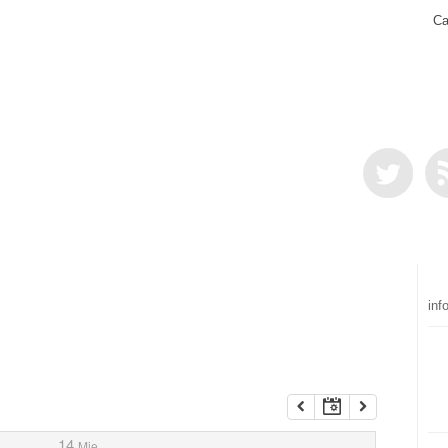
Ca
inf
14
Mie