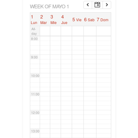
6:00
WEEK OF MAYO 1
1
2
3
4
5
6
7
Vie
Sab
Dom
7:00
Lun
Mar
Mie
Jue
All-
day
8:00
9:00
10:00
11:00
12:00
13:00