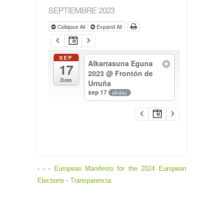
SEPTIEMBRE 2023
Collapse All
Expand All
SEP
Alkartasuna Eguna
17
2023
@ Frontón de
Dom
Urruña
sep 17
all-day
- - -
European Manifesto for the 2024 European
Elections
-
Transparencia