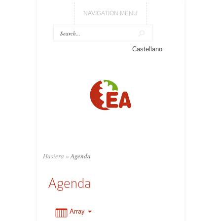
NAVIGATION MENU
Castellano
0:00
1:00
2:00
3:00
Hasiera
»
Agenda
Agenda
4:00
5:00
Array