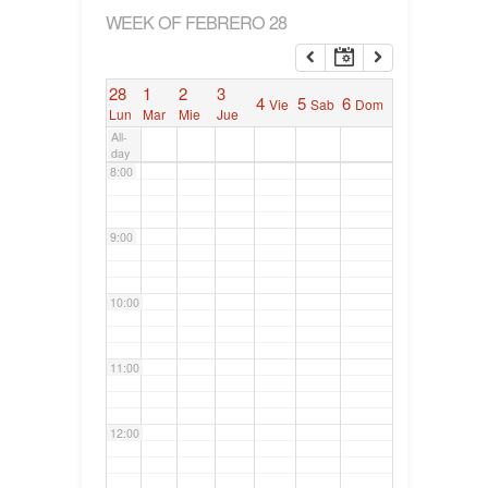
WEEK OF FEBRERO 28
6:00
28
1
2
3
4
5
6
Vie
Sab
Dom
7:00
Lun
Mar
Mie
Jue
All-
day
8:00
9:00
10:00
11:00
12:00