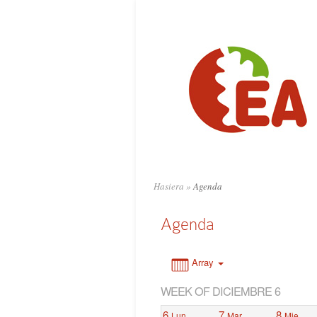
0:00
1:00
2:00
3:00
4:00
Hasiera
»
Agenda
5:00
Agenda
6:00
Array
WEEK OF DICIEMBRE 6
7:00
6
7
8
Lun
Mar
Mie