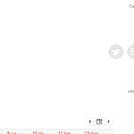
Ca
inf
9
10
11
12
Jue
Vie
Sab
Dom