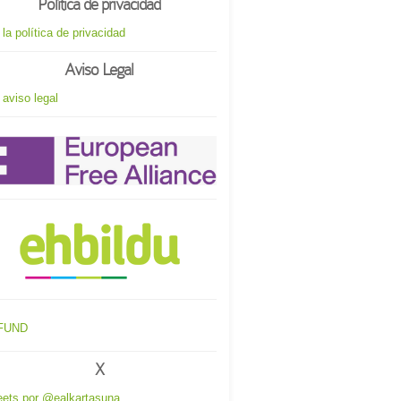
Política de privacidad
 la política de privacidad
Aviso Legal
 aviso legal
X
ets por @ealkartasuna