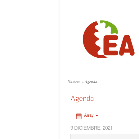
0:00
1:00
2:00
3:00
4:00
Hasiera
»
Agenda
5:00
Agenda
6:00
Array
9 DICIEMBRE, 2021
7:00