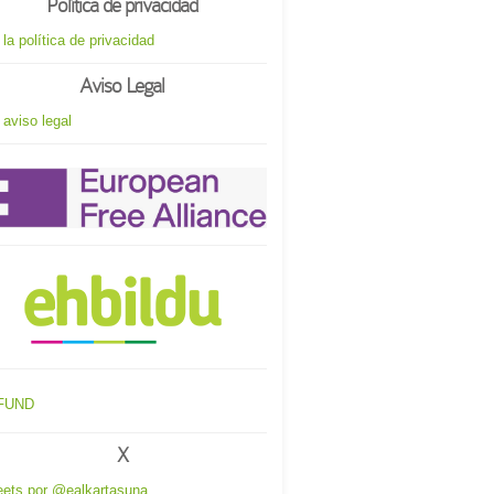
Política de privacidad
 la política de privacidad
Aviso Legal
 aviso legal
X
ets por @ealkartasuna