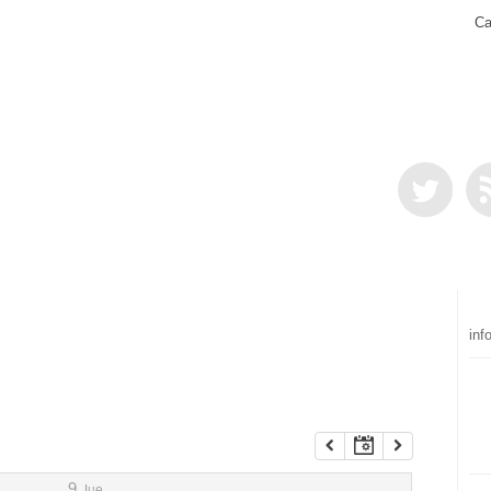
Ca
inf
9
Jue