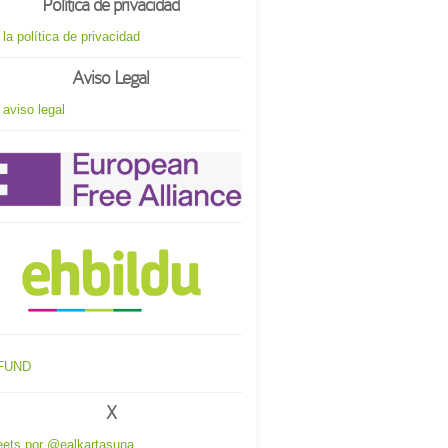
Política de privacidad
 la política de privacidad
Aviso Legal
 aviso legal
X
ets por @ealkartasuna