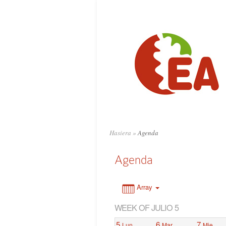
0:00
1:00
2:00
3:00
4:00
Hasiera
»
Agenda
5:00
Agenda
6:00
Array
WEEK OF JULIO 5
7:00
5
6
7
Lun
Mar
Mie