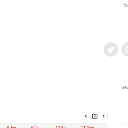
Ca
inf
8
9
10
11
Jue
Vie
Sab
Dom