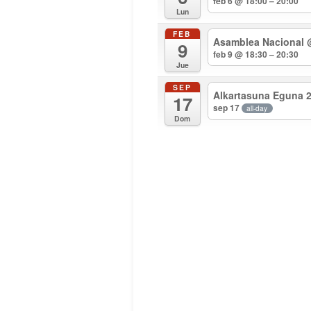
feb 6 @ 18:00 – 20:00
Lun
FEB
Asamblea Nacional
9
feb 9 @ 18:30 – 20:30
Jue
SEP
Alkartasuna Eguna 
17
sep 17
all-day
Dom