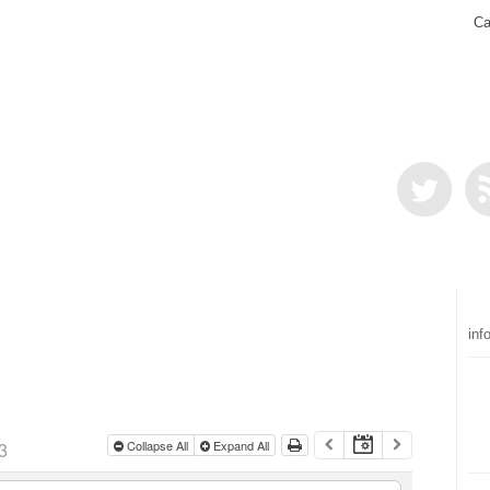
Ca
inf
3
Collapse All
Expand All