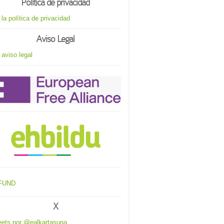
Política de privacidad
 la política de privacidad
Aviso Legal
 aviso legal
X
ets por @ealkartasuna