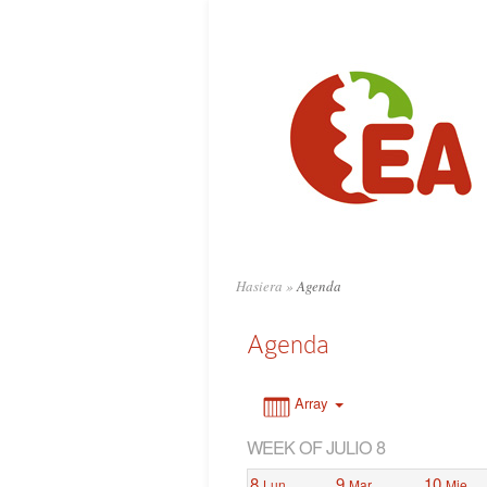
0:00
1:00
2:00
3:00
4:00
Hasiera
»
Agenda
5:00
Agenda
6:00
Array
WEEK OF JULIO 8
7:00
8
9
10
Lun
Mar
Mie