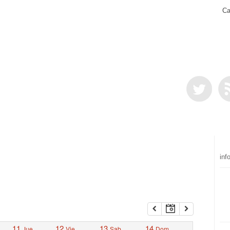
Ca
inf
11
12
13
14
Jue
Vie
Sab
Dom