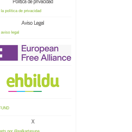
Política de privacidad
 la política de privacidad
Aviso Legal
 aviso legal
X
ets por @ealkartasuna