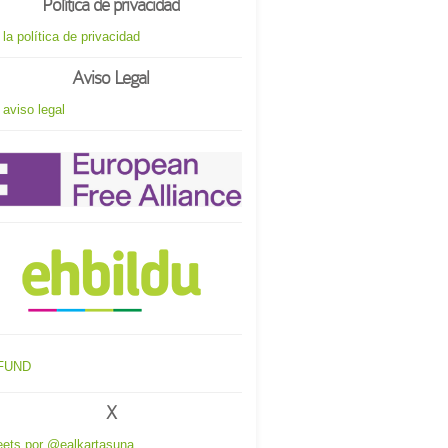
Política de privacidad
 la política de privacidad
Aviso Legal
 aviso legal
X
ets por @ealkartasuna