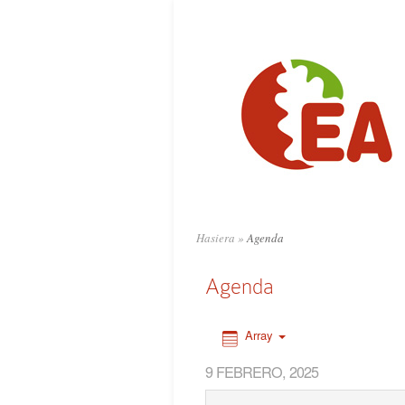
0:00
1:00
2:00
3:00
4:00
Hasiera
»
Agenda
5:00
Agenda
6:00
Array
9 FEBRERO, 2025
7:00