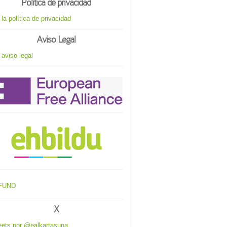
Política de privacidad
 la política de privacidad
Aviso Legal
 aviso legal
X
ets por @ealkartasuna