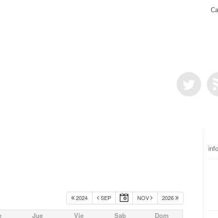
Ca
inf
2024
SEP
NOV
2026
e
Jue
Vie
Sab
Dom