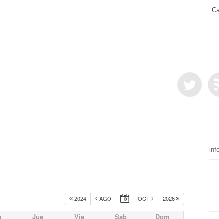
Ca
inf
2024
AGO
OCT
2026
e
Jue
Vie
Sab
Dom