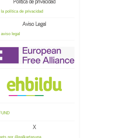
Política de privacidad
 la política de privacidad
Aviso Legal
 aviso legal
X
ets por @ealkartasuna