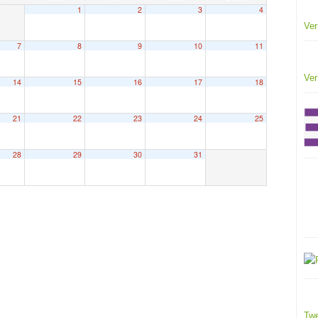
1
2
3
4
Ver
7
8
9
10
11
Ver
14
15
16
17
18
aia
9:30
21
22
23
24
25
28
29
30
31
Twe