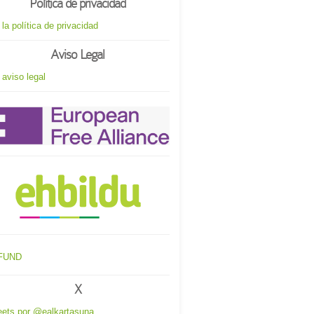
Política de privacidad
 la política de privacidad
Aviso Legal
 aviso legal
X
ets por @ealkartasuna