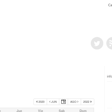
Ca
inf
2020
JUN
AGO
2022
e
Jue
Vie
Sab
Dom