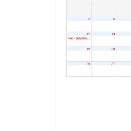
5
6
12
13
Iker Rahona. Juntas Generales de Bizk
19
20
26
27