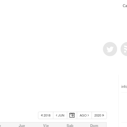
Ca
inf
2018
JUN
AGO
2020
e
Jue
Vie
Sab
Dom