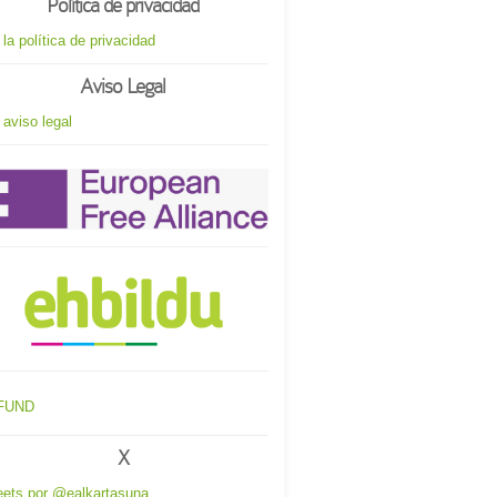
Política de privacidad
 la política de privacidad
Aviso Legal
 aviso legal
X
ets por @ealkartasuna