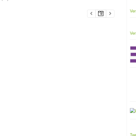
Ver
Ver
Twe