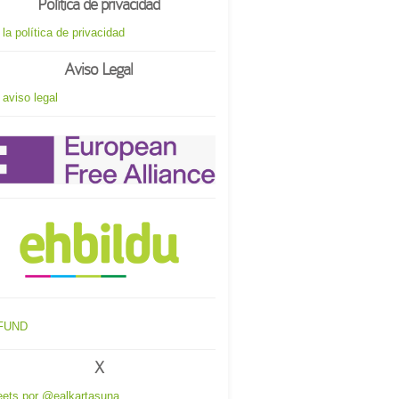
Política de privacidad
 la política de privacidad
Aviso Legal
 aviso legal
X
ets por @ealkartasuna