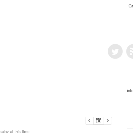
Ca
inf
play at this time.