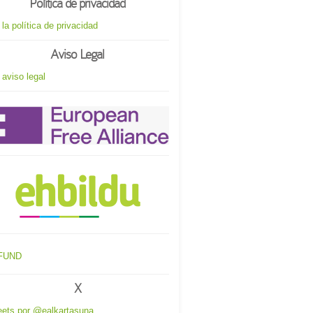
Política de privacidad
 la política de privacidad
Aviso Legal
 aviso legal
X
ets por @ealkartasuna