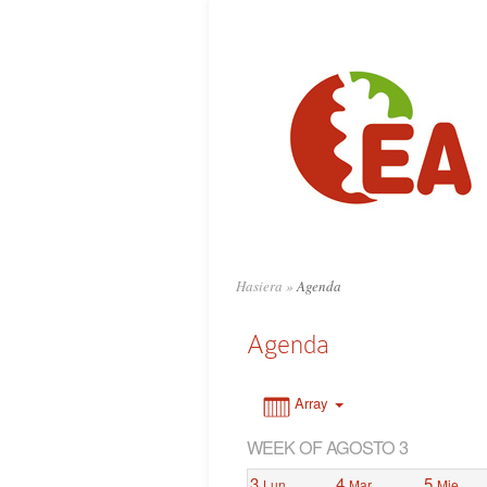
0:00
1:00
2:00
3:00
4:00
Hasiera
»
Agenda
5:00
Agenda
6:00
Array
WEEK OF AGOSTO 3
7:00
3
4
5
Lun
Mar
Mie