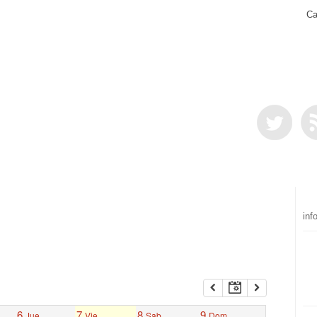
Ca
inf
6
7
8
9
Jue
Vie
Sab
Dom