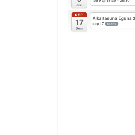
feb 9 @ 18:30 – 20:30
Jue
SEP
Alkartasuna Eguna 
17
sep 17
all-day
Dom