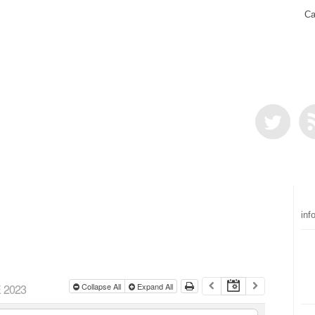
Ca
inf
 2023
Collapse All
Expand All