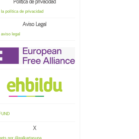
Política de privacidad
 la política de privacidad
Aviso Legal
 aviso legal
X
ets por @ealkartasuna