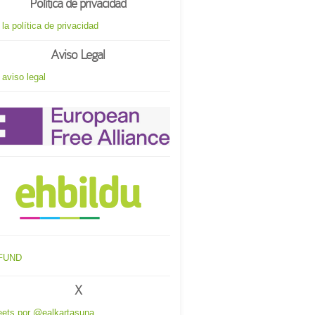
Política de privacidad
 la política de privacidad
Aviso Legal
 aviso legal
X
ets por @ealkartasuna