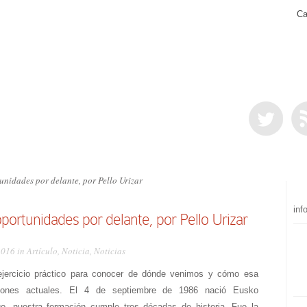
Ca
nidades por delante, por Pello Urizar
inf
ortunidades por delante, por Pello Urizar
2016 in
Artículo
,
Noticia
,
Noticias
ejercicio práctico para conocer de dónde venimos y cómo esa
siciones actuales. El 4 de septiembre de 1986 nació Eusko
o, nuestra formación cumple tres décadas de historia. Fue la