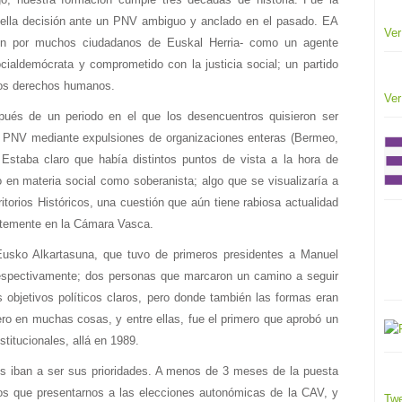
ella decisión ante un PNV ambiguo y anclado en el pasado. EA
Ver
ión por muchos ciudadanos de Euskal Herria- como un agente
ialdemócrata y comprometido con la justicia social; un partido
 los derechos humanos.
Ver
ués de un periodo en el que los desencuentros quisieron ser
el PNV mediante expulsiones de organizaciones enteras (Bermeo,
 Estaba claro que había distintos puntos de vista a la hora de
o en materia social como soberanista; algo que se visualizaría a
itorios Históricos, una cuestión que aún tiene rabiosa actualidad
entemente en la Cámara Vasca.
 Eusko Alkartasuna, que tuvo de primeros presidentes a Manuel
respectivamente; dos personas que marcaron un camino a seguir
s objetivos políticos claros, pero donde también las formas eran
ero en muchas cosas, y entre ellas, fue el primero que aprobó un
titucionales, allá en 1989.
les iban a ser sus prioridades. A menos de 3 meses de la puesta
s que presentarnos a las elecciones autonómicas de la CAV, y
Twe