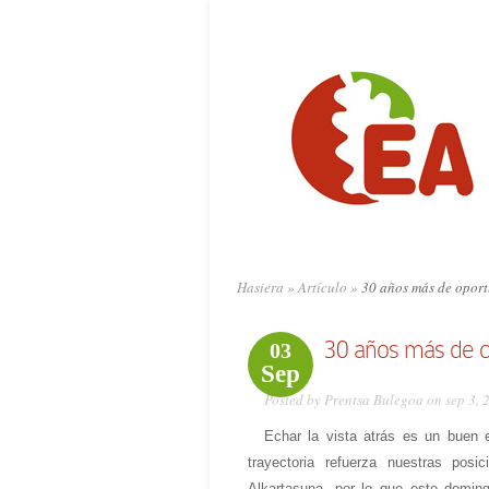
Hasiera
»
Artículo
»
30 años más de oportu
30 años más de op
03
Sep
Posted by Prentsa Bulegoa on sep 3, 
Echar la vista atrás es un buen 
trayectoria refuerza nuestras po
Alkartasuna, por lo que este doming