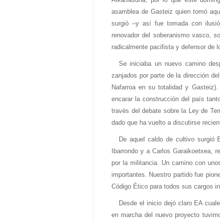
asamblea de Gasteiz quien tomó aqu
surgió –y así fue tomada con ilus
renovador del soberanismo vasco, soc
radicalmente pacifista y defensor de
Se iniciaba un nuevo camino desp
zanjados por parte de la dirección d
Nafarroa en su totalidad y Gasteiz).
encarar la construcción del país tant
través del debate sobre la Ley de Terr
dado que ha vuelto a discutirse reci
De aquel caldo de cultivo surgió
Ibarrondo y a Carlos Garaikoetxea, 
por la militancia. Un camino con uno
importantes. Nuestro partido fue pion
Código Ético para todos sus cargos ins
Desde el inicio dejó claro EA cua
en marcha del nuevo proyecto tuvimo