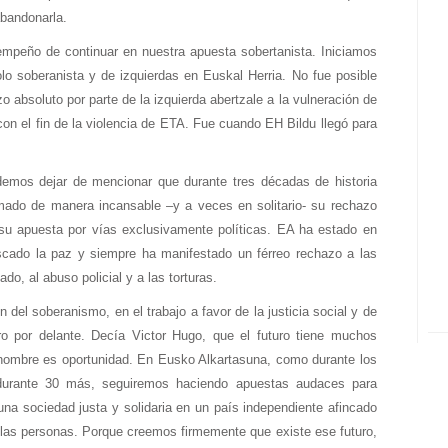
abandonarla.
empeño de continuar en nuestra apuesta sobertanista. Iniciamos
lo soberanista y de izquierdas en Euskal Herria. No fue posible
o absoluto por parte de la izquierda abertzale a la vulneración de
on el fin de la violencia de ETA. Fue cuando EH Bildu llegó para
demos dejar de mencionar que durante tres décadas de historia
rmado de manera incansable –y a veces en solitario- su rechazo
y su apuesta por vías exclusivamente políticas. EA ha estado en
scado la paz y siempre ha manifestado un férreo rechazo a las
do, al abuso policial y a las torturas.
 del soberanismo, en el trabajo a favor de la justicia social y de
o por delante. Decía Victor Hugo, que el futuro tiene muchos
 nombre es oportunidad. En Eusko Alkartasuna, como durante los
durante 30 más, seguiremos haciendo apuestas audaces para
una sociedad justa y solidaria en un país independiente afincado
 las personas. Porque creemos firmemente que existe ese futuro,