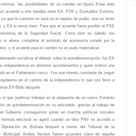
mismas, las posibilidades de un cambio en Ajuria Enea eran
un acuerdo a tres bandas entre EA, PSE y Euskadiko Ezkerra.
ya que la cuestión no está en el reparto de poder, sino en tener
r, y EA lo tenía claro. Para que el acuerdo fuera posible el PSE
sferencia de la Seguridad Social. Como bien es sabido, los
es ni ahora- completar el estatuto de autonomía votado por la
es, y el acuerdo para el cambio no se pudo materializar.
tentando socializar el debate sobre la autodeterminación, fue EA
la independencia en distintos ayuntamientos y quien motivó una
idir en el Parlamento vasco. Fue ese intento constante de seguir
ogobierno en el camino de la independencia lo que nos llevó a
ormar EH Bildu después.
n el que pudimos trabajar en la propuesta de un nuevo Estatuto
echo de autodeterminación en su articulado, gracias al trabajo de
el Gobierno conseguimos poner en marcha políticas sociales
 fórmula electoral se agotó cuando un tibio PNV no accedió a
 Diputación de Bizkaia bloqueó a través del Tribunal de la
y Municipal. Ambos hechos fueron acuerdos clave de aquella