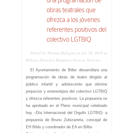
obras teatrales que
ofrezca a los jóvenes
referentes positivos del
colectivo LGTBIQ
Posted by Prentsa Bulegoa on jun 28, 2018 in
Bizkaia
,
Derechos Humanos
,
Noticia
,
Noticias
El Ayuntamiento de Bilbo desarrollará una
programación de obras de teatro dirigido al
público infantil y adolescente que elimine
prejuicios y estereotipos del colectivo LGTBIQ
y ofrezca referentes positivos. La propuesta se
ha aprobado en el Pleno municipal celebrado
hoy –Día Internacional del Orgullo LGTBIQ- a
propuesta de Bruno Zubizarreta, concejal de
EH Bildu y coordinador de EA en Bilbo.