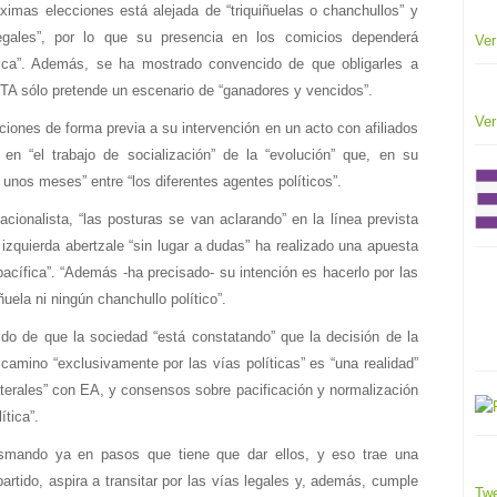
óximas elecciones está alejada de “triquiñuelas o chanchullos” y
egales”, por lo que su presencia en los comicios dependerá
Ver
tica”. Además, se ha mostrado convencido de que obligarles a
ETA sólo pretende un escenario de “ganadores y vencidos”.
Ver
ciones de forma previa a su intervención en un acto con afiliados
 en “el trabajo de socialización” de la “evolución” que, en su
unos meses” entre “los diferentes agentes políticos”.
acionalista, “las posturas se van aclarando” en la línea prevista
izquierda abertzale “sin lugar a dudas” ha realizado una apuesta
pacífica”. “Además -ha precisado- su intención es hacerlo por las
iñuela ni ningún chanchullo político”.
o de que la sociedad “está constatando” que la decisión de la
camino “exclusivamente por las vías políticas” es “una realidad”
terales” con EA, y consensos sobre pacificación y normalización
ítica”.
asmando ya en pasos que tiene que dar ellos, y eso trae una
artido, aspira a transitar por las vías legales y, además, cumple
Twe