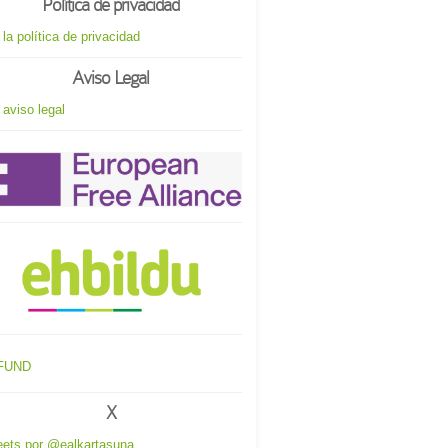
Política de privacidad
 la política de privacidad
Aviso Legal
 aviso legal
X
ets por @ealkartasuna