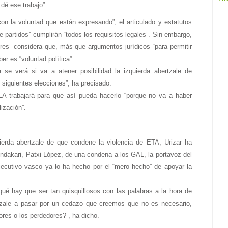
dé ese trabajo”.
“con la voluntad que están expresando”, el articulado y estatutos
e partidos” cumplirán “todos los requisitos legales”. Sin embargo,
res” considera que, más que argumentos jurídicos “para permitir
er es “voluntad política”.
a se verá si va a atener posibilidad la izquierda abertzale de
 siguientes elecciones”, ha precisado.
A trabajará para que así pueda hacerlo “porque no va a haber
ización”.
ierda abertzale de que condene la violencia de ETA, Urizar ha
hendakari, Patxi López, de una condena a los GAL, la portavoz del
Ejecutivo vasco ya lo ha hecho por el “mero hecho” de apoyar la
qué hay que ser tan quisquillosos con las palabras a la hora de
ertzale a pasar por un cedazo que creemos que no es necesario,
res o los perdedores?”, ha dicho.