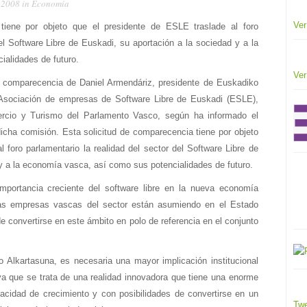
, 2008 in
Economía
Ver
tiene por objeto que el presidente de ESLE traslade al foro
del Software Libre de Euskadi, su aportación a la sociedad y a la
alidades de futuro.
Ver
a comparecencia de Daniel Armendáriz, presidente de Euskadiko
/Asociación de empresas de Software Libre de Euskadi (ESLE),
ercio y Turismo del Parlamento Vasco, según ha informado el
dicha comisión. Esta solicitud de comparecencia tiene por objeto
 foro parlamentario la realidad del sector del Software Libre de
y a la economía vasca, así como sus potencialidades de futuro.
importancia creciente del software libre en la nueva economía
 las empresas vascas del sector están asumiendo en el Estado
 convertirse en este ámbito en polo de referencia en el conjunto
o Alkartasuna, es necesaria una mayor implicación institucional
 ya que se trata de una realidad innovadora que tiene una enorme
pacidad de crecimiento y con posibilidades de convertirse en un
Twe