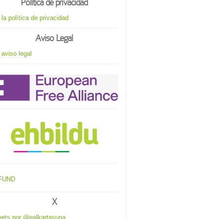
Política de privacidad
 la política de privacidad
Aviso Legal
 aviso legal
X
ets por @ealkartasuna