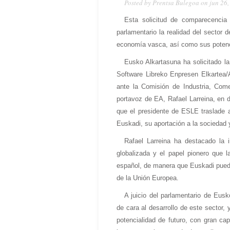
Posted by Prentsa Bulegoa on jun 26
Esta solicitud de comparecencia 
parlamentario la realidad del sector 
economía vasca, así como sus potenci
Eusko Alkartasuna ha solicitado l
Software Libreko Enpresen Elkartea
ante la Comisión de Industria, Com
portavoz de EA, Rafael Larreina, en 
que el presidente de ESLE traslade al
Euskadi, su aportación a la sociedad 
Rafael Larreina ha destacado la 
globalizada y el papel pionero que
español, de manera que Euskadi puede
de la Unión Europea.
A juicio del parlamentario de Eusk
de cara al desarrollo de este sector,
potencialidad de futuro, con gran ca