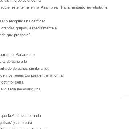
e las interpelaciones, la
n sobre este tema en la Asamblea Parlamentaria, no obstante,
sario recopilar una cantidad
os grandes grupos, especialmente el
r de que prospere”.
ducir en el Parlamento
 al derecho a la
arta de derechos similar a los
cen los requisitos para entrar a formar
“óptimo” sería
a ello sería necesario una
ó que la ALE, conformada
 países” y así se irá