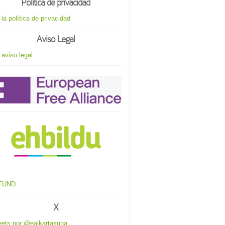
Política de privacidad
 la política de privacidad
Aviso Legal
 aviso legal
X
ets por @ealkartasuna