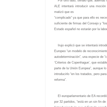
Por otro lado, señaló que, además d
ALE intentará introducir una moció
matizó que es
“complicado” ya que para ello es nece
suficiente de firmas del Consejo y “l
Estado español no estarán por la labo
Irujo explicó que se intentará intro
Europeo “un modelo de reconocimiento
autodeterminación”, una especie de “c
‘Criterios de Copenhague’, que estable
parte de la Unión Europea”, aunque lo 
introducirlo “en los tratados, pero par
reforma”.
El europarlamentario de EA record
por 32 partidos, “está en un sin fin de