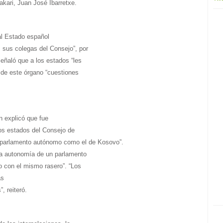
akari, Juan José Ibarretxe.
 al Estado español
s sus colegas del Consejo”, por
señaló que a los estados “les
de este órgano “cuestiones
n explicó que fue
los estados del Consejo de
n parlamento autónomo como el de Kosovo”.
 la autonomía de un parlamento
o con el mismo rasero”. “Los
as
, reiteró.