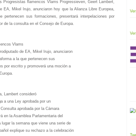
os Progresistas flamencos Vlams Progressieven, Geert Lambert,
de EA, Mikel Irujo, anunciaron hoy que la Alianza Libre Europea,
Ver
ue pertenecen sus formaciones, presentará interpelaciones por
r de la consulta en el Consejo de Europa.
Ver
amencos Vlams
rodiputado de EA, Mikel Irujo, anunciaron
taforma a la que pertenecen sus
nes por escrito y promoverá una moción a
 Europa.
a, Lambert consideró
ga a una Ley aprobada por un
e Consulta aprobada por la Cámara
rá en la Asamblea Parlamentaria del
lugar la semana que viene una serie de
pañol explique su rechazo a la celebración
Twe