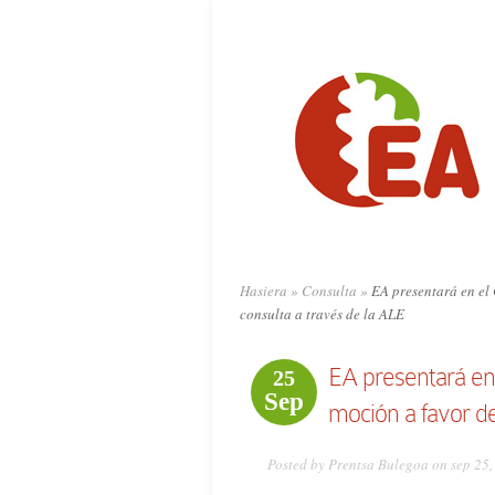
Hasiera
»
Consulta
»
EA presentará en el 
consulta a través de la ALE
EA presentará en
25
Sep
moción a favor de
Posted by Prentsa Bulegoa on sep 25