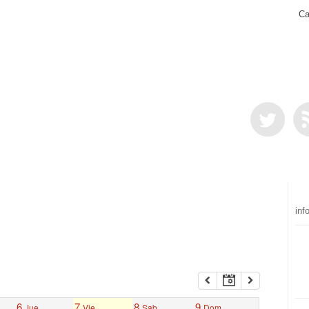
Ca
inf
6
7
8
9
Jue
Vie
Sab
Dom