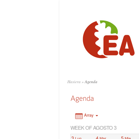
0:00
1:00
2:00
3:00
4:00
Hasiera
»
Agenda
5:00
Agenda
6:00
Array
WEEK OF AGOSTO 3
7:00
3
4
5
Lun
Mar
Mie