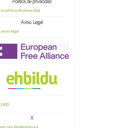
Política de privacidad
 la política de privacidad
Aviso Legal
 aviso legal
X
ets por @ealkartasuna