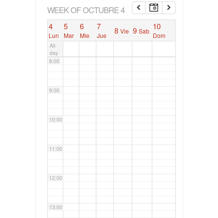
6:00
WEEK OF OCTUBRE 4
4
5
6
7
10
8
9
Vie
Sab
7:00
Lun
Mar
Mie
Jue
Dom
All-
day
8:00
9:00
10:00
11:00
12:00
13:00