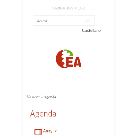
NAVIGATION MENU
Castellano
0:00
1:00
2:00
3:00
Hasiera
»
Agenda
Agenda
4:00
5:00
Array