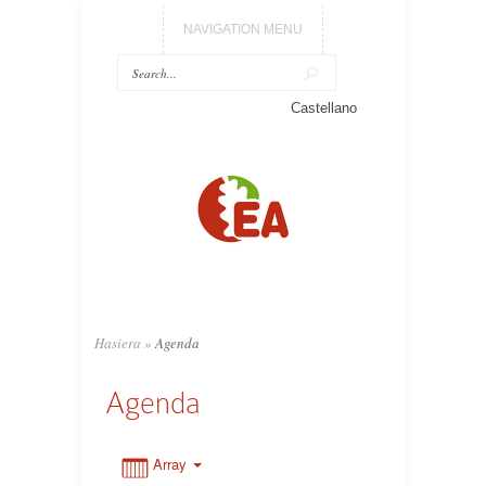
NAVIGATION MENU
Castellano
0:00
1:00
2:00
3:00
Hasiera
»
Agenda
Agenda
4:00
5:00
Array