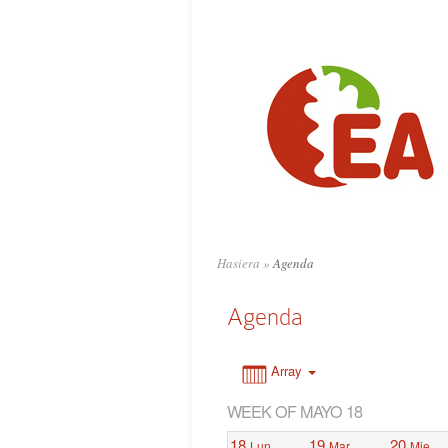
0:00
1:00
2:00
3:00
4:00
Hasiera
»
Agenda
5:00
Agenda
6:00
Array
WEEK OF MAYO 18
7:00
18
19
20
Lun
Mar
Mie