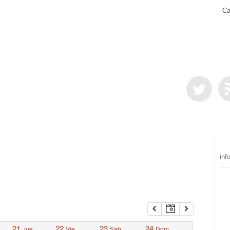
Ca
inf
21
22
23
24
Jue
Vie
Sab
Dom