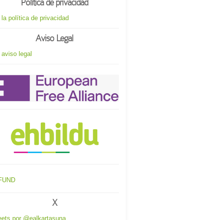
Política de privacidad
 la política de privacidad
Aviso Legal
 aviso legal
X
ets por @ealkartasuna