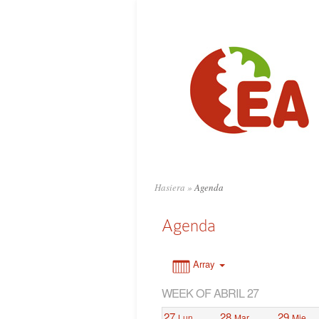
0:00
1:00
2:00
3:00
4:00
Hasiera
»
Agenda
5:00
Agenda
6:00
Array
WEEK OF ABRIL 27
7:00
27
28
29
Lun
Mar
Mie