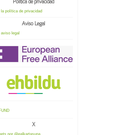
Política de privacidad
 la política de privacidad
Aviso Legal
 aviso legal
X
ets por @ealkartasuna