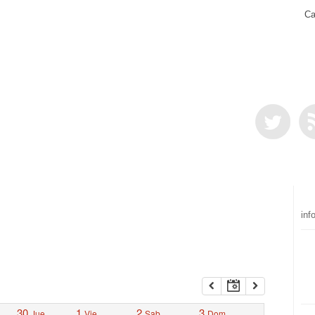
Ca
inf
30
1
2
3
Jue
Vie
Sab
Dom