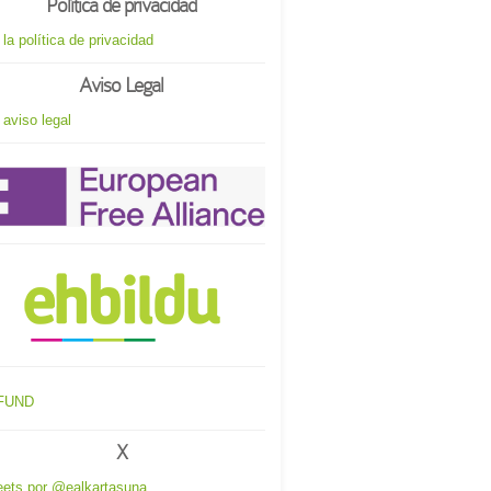
Política de privacidad
 la política de privacidad
Aviso Legal
 aviso legal
X
ets por @ealkartasuna