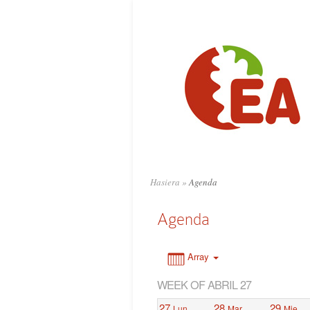
0:00
1:00
2:00
3:00
4:00
Hasiera
»
Agenda
5:00
Agenda
6:00
Array
WEEK OF ABRIL 27
7:00
27
28
29
Lun
Mar
Mie