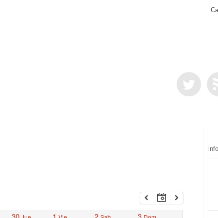
Ca
inf
30
1
2
3
Jue
Vie
Sab
Dom