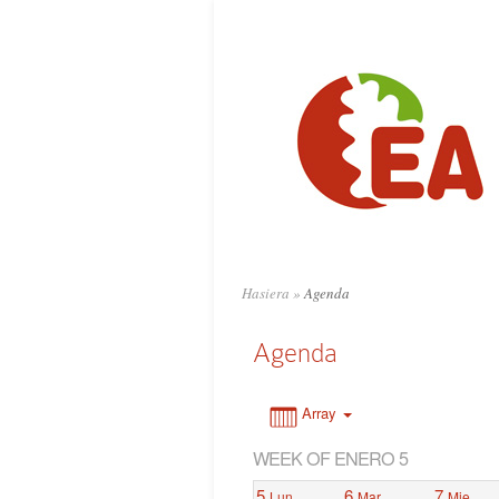
0:00
1:00
2:00
3:00
4:00
Hasiera
»
Agenda
5:00
Agenda
6:00
Array
WEEK OF ENERO 5
7:00
5
6
7
Lun
Mar
Mie