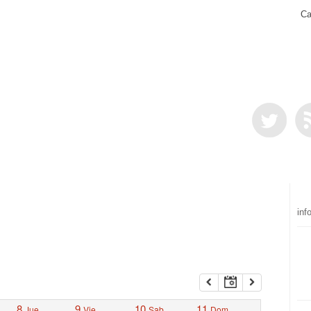
Ca
inf
8
9
10
11
Jue
Vie
Sab
Dom