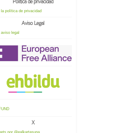
Política de privacidad
 la política de privacidad
Aviso Legal
 aviso legal
X
ets por @ealkartasuna